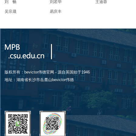
刘 畅
刘若华
王迪蓉
吴宗晟
易庆丰
版权所有：bevictor伟德官网 - 源自英国始于1946
地址：湖南省长沙市岳麓山bevictor伟德