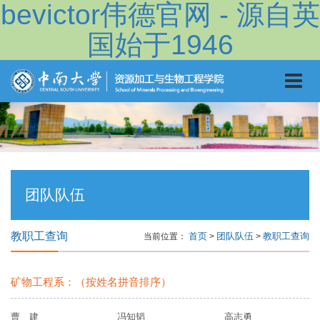
bevictor伟德官网 - 源自英
国始于1946
团队队伍
教职工查询
首页
团队队伍
教职工查询
当前位置：
>
>
矿物工程系：（按姓名拼音排序）
曹 建
冯知韬
高志勇