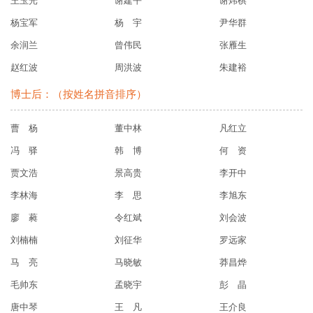
王玉光
谢建平
谢炜棋
杨宝军
杨 宇
尹华群
余润兰
曾伟民
张雁生
赵红波
周洪波
朱建裕
博士后：（按姓名拼音排序）
曹 杨
董中林
凡红立
冯 驿
韩 博
何 资
贾文浩
景高贵
李开中
李林海
李 思
李旭东
廖 蕤
令红斌
刘会波
刘楠楠
刘征华
罗远家
马 亮
马晓敏
莽昌烨
毛帅东
孟晓宇
彭 晶
唐中琴
王 凡
王介良