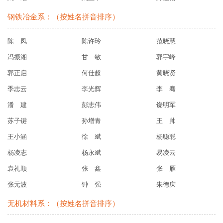
钢铁冶金系：（按姓名拼音排序）
陈 凤
陈许玲
范晓慧
冯振湘
甘 敏
郭宇峰
郭正启
何仕超
黄晓贤
季志云
李光辉
李 骞
潘 建
彭志伟
饶明军
苏子键
孙增青
王 帅
王小涵
徐 斌
杨聪聪
杨凌志
杨永斌
易凌云
袁礼顺
张 鑫
张 雁
张元波
钟 强
朱德庆
无机材料系：（按姓名拼音排序）