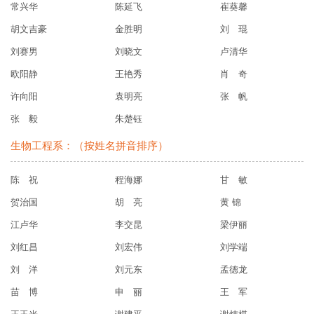
常兴华
陈延飞
崔葵馨
胡文吉豪
金胜明
刘 琨
刘赛男
刘晓文
卢清华
欧阳静
王艳秀
肖 奇
许向阳
袁明亮
张 帆
张 毅
朱楚钰
生物工程系：（按姓名拼音排序）
陈 祝
程海娜
甘 敏
贺治国
胡 亮
黄 锦
江卢华
李交昆
梁伊丽
刘红昌
刘宏伟
刘学端
刘 洋
刘元东
孟德龙
苗 博
申 丽
王 军