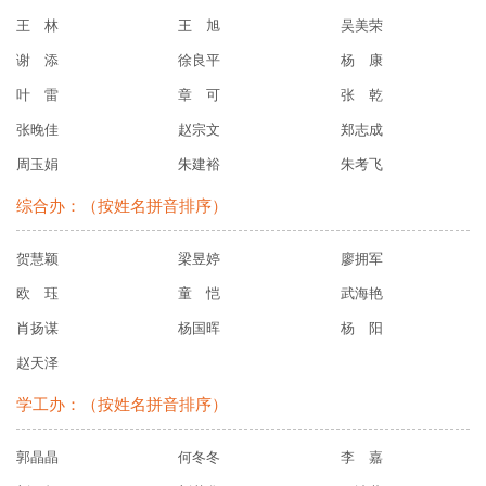
王 林
王 旭
吴美荣
谢 添
徐良平
杨 康
叶 雷
章 可
张 乾
张晚佳
赵宗文
郑志成
周玉娟
朱建裕
朱考飞
综合办：（按姓名拼音排序）
贺慧颖
梁昱婷
廖拥军
欧 珏
童 恺
武海艳
肖扬谋
杨国晖
杨 阳
赵天泽
学工办：（按姓名拼音排序）
郭晶晶
何冬冬
李 嘉