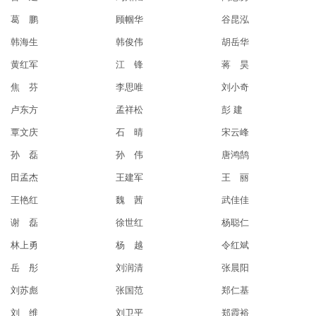
葛 鹏
顾帼华
谷昆泓
韩海生
韩俊伟
胡岳华
黄红军
江 锋
蒋 昊
焦 芬
李思唯
刘小奇
卢东方
孟祥松
彭 建
覃文庆
石 晴
宋云峰
孙 磊
孙 伟
唐鸿鹄
田孟杰
王建军
王 丽
王艳红
魏 茜
武佳佳
谢 磊
徐世红
杨聪仁
林上勇
杨 越
令红斌
岳 彤
刘润清
张晨阳
刘苏彪
张国范
郑仁基
刘 维
刘卫平
郑霞裕