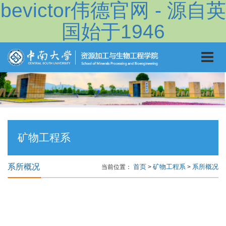
bevictor伟德官网 - 源自英
国始于1946
矿物工程系
系所概况
首页
矿物工程系
系所概况
当前位置：
>
>