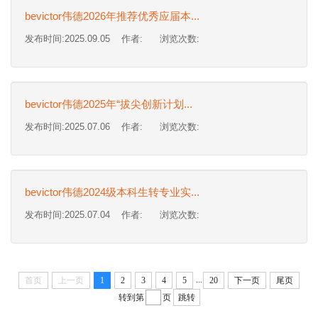
bevictor伟德2026年推荐优秀应届本...
发布时间:2025.09.05 作者: 浏览次数:
bevictor伟德2025年“拔尖创新计划...
发布时间:2025.07.06 作者: 浏览次数:
bevictor伟德2024级本科生转专业实...
发布时间:2025.07.04 作者: 浏览次数:
...
首页
上一页
1
2
3
4
5
20
下一页
尾页
转到第
页
跳转