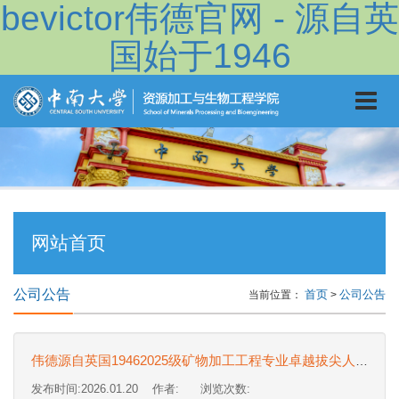
bevictor伟德官网 - 源自英
国始于1946
网站首页
公司公告
首页
公司公告
当前位置：
>
伟德源自英国19462025级矿物加工工程专业卓越拔尖人才...
发布时间:2026.01.20 作者: 浏览次数: